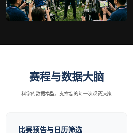
赛程与数据大脑
科学的数据模型，支撑您的每一次观赛决策
比赛预告与日历筛选