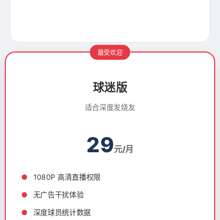
立即使用
最受欢迎
球迷版
适合深度发烧友
29
元/月
1080P 高清直播权限
无广告干扰体验
深度球员统计数据