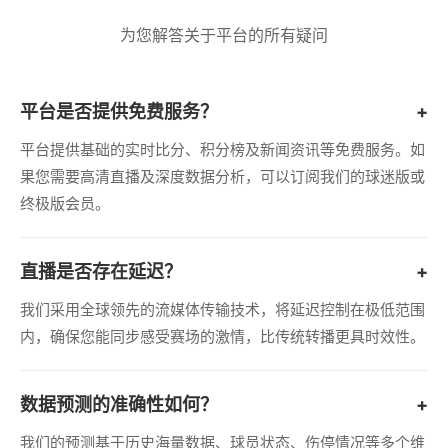
为您解答关于平台的所有疑问
平台是否提供免费服务？
+
平台提供基础的实时比分、积分榜及新闻资讯等免费服务。如
果您需要高清直播及深度数据分析，可以订阅我们的球迷版或
终极版会员。
直播是否存在延迟？
+
我们采用全球领先的流媒体传输技术，将延迟控制在极低范围
内，确保您能同步感受赛场的激情，比传统转播更具时效性。
数据预测的准确性如何？
+
我们的预测基于历史海量数据、球员状态、伤停情况等多个维