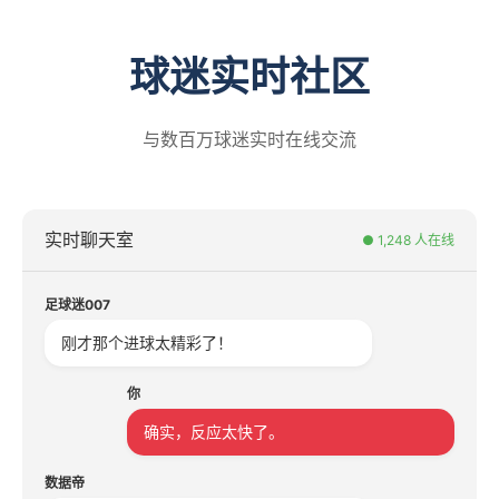
球迷实时社区
与数百万球迷实时在线交流
实时聊天室
● 1,248 人在线
足球迷007
刚才那个进球太精彩了！
你
确实，反应太快了。
数据帝