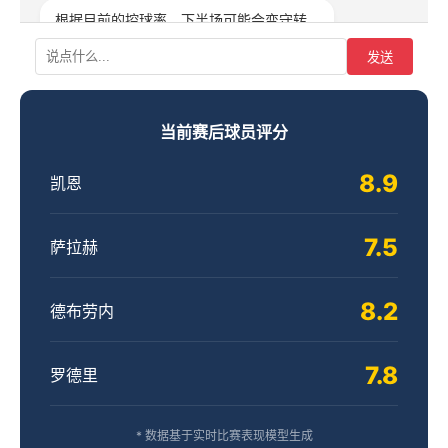
根据目前的控球率，下半场可能会变守转
攻。
发送
阿森纳拥护者
希望今晚能拿三分！
当前赛后球员评分
8.9
凯恩
7.5
萨拉赫
8.2
德布劳内
7.8
罗德里
* 数据基于实时比赛表现模型生成