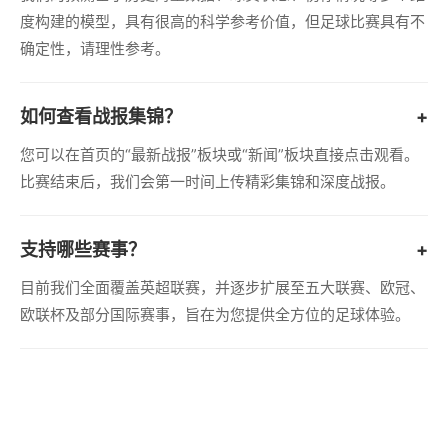
度构建的模型，具有很高的科学参考价值，但足球比赛具有不
确定性，请理性参考。
如何查看战报集锦？
+
您可以在首页的“最新战报”板块或“新闻”板块直接点击观看。
比赛结束后，我们会第一时间上传精彩集锦和深度战报。
支持哪些赛事？
+
目前我们全面覆盖英超联赛，并逐步扩展至五大联赛、欧冠、
欧联杯及部分国际赛事，旨在为您提供全方位的足球体验。