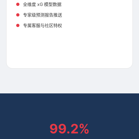
全维度 xG 模型数据
专家级预测报告推送
专属客服与社区特权
立即订阅
99.2%