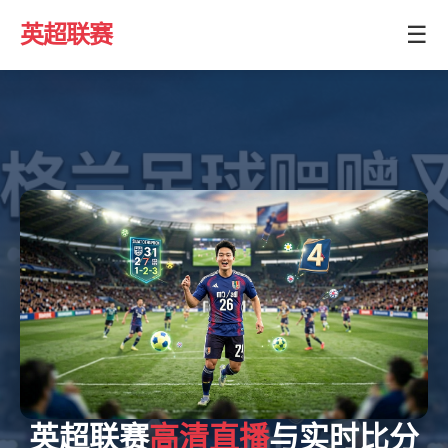
英超联赛
☰
英超联赛
高清直播
与实时比分