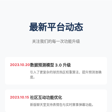
最新平台动态
关注我们的每一次功能升级
2023.10.20
数据预测模型 3.0 升级
引入了更复杂的球员热区权重算法，提升预测准确
度。
2023.10.15
社区互动功能优化
新版聊天室支持表情包与实时赛事弹幕功能。