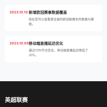
2023.10.10
新增欧冠赛事数据覆盖
现在您可以查看更全面的欧冠联赛实时数据与赛
程。
2023.10.05
移动端直播延迟优化
通过CDN节点优化，移动端直播延迟降低了
30%。
英超联赛