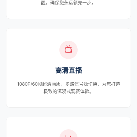
醒，确保您永远领先一步。
📺
高清直播
1080P/60帧超清画质，多路信号源切换，为您打造
极致的沉浸式观赛体验。