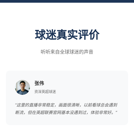
球迷真实评价
听听来自全球球迷的声音
张伟
资深英超球迷
“这里的直播非常稳定，画面很清晰，以前看球总会遇到
断流，但在英超联赛官网基本没遇到过，体验非常好。”