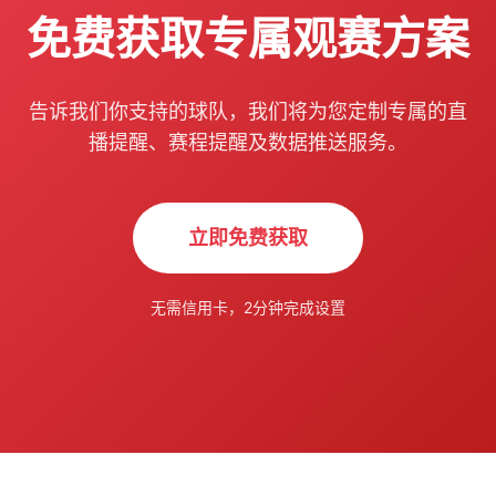
免费获取专属观赛方案
告诉我们你支持的球队，我们将为您定制专属的直
播提醒、赛程提醒及数据推送服务。
立即免费获取
无需信用卡，2分钟完成设置