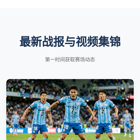
最新战报与视频集锦
第一时间获取赛场动态