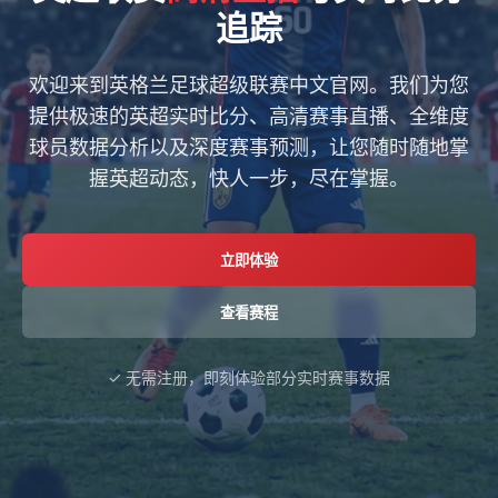
追踪
欢迎来到英格兰足球超级联赛中文官网。我们为您
提供极速的英超实时比分、高清赛事直播、全维度
球员数据分析以及深度赛事预测，让您随时随地掌
握英超动态，快人一步，尽在掌握。
立即体验
查看赛程
✓ 无需注册，即刻体验部分实时赛事数据