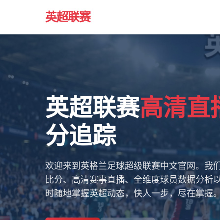
英超联赛
英超联赛
高清直
分追踪
欢迎来到英格兰足球超级联赛中文官网。我
比分、高清赛事直播、全维度球员数据分析
时随地掌握英超动态，快人一步，尽在掌握