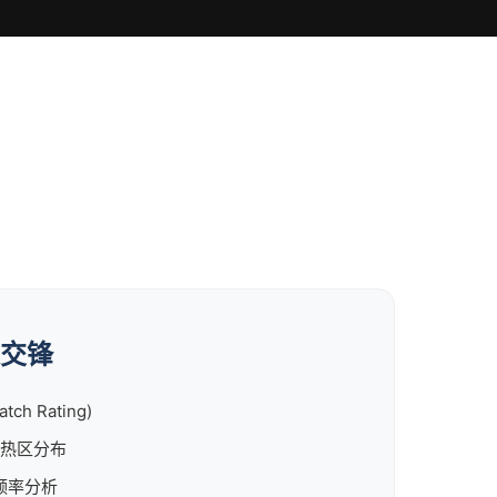
交锋
h Rating)
门热区分布
频率分析