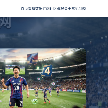
首页
直播
数据
订阅
社区
战报
关于
常见问题