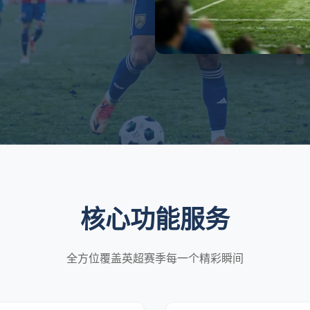
核心功能服务
全方位覆盖英超赛季每一个精彩瞬间