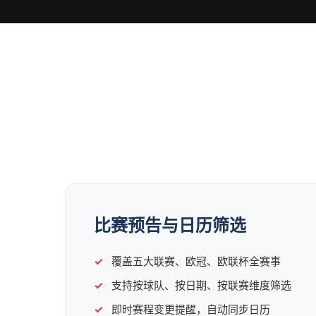
比赛预告与日历筛选
覆盖五大联赛、欧冠、欧联杯全赛事
支持按球队、按日期、按联赛维度筛选
即时赛程变更提醒，自动同步日历