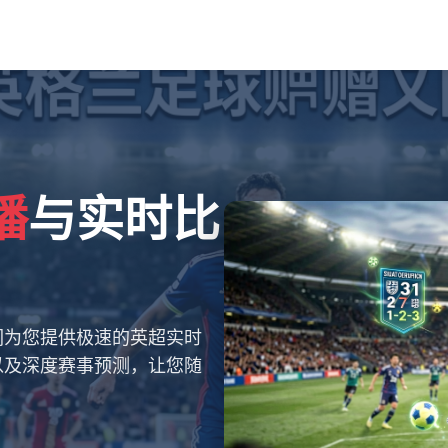
播
与实时比
们为您提供极速的英超实时
以及深度赛事预测，让您随
。